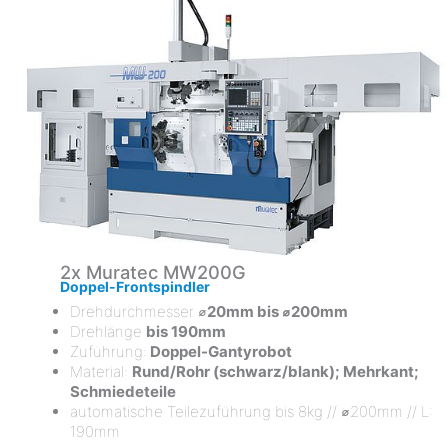
2x Muratec MW200G
Doppel-Frontspindler
Drehdurchmesser ⌀
20mm bis ⌀200mm
Drehlänge
bis 190mm
Zuführung:
Doppel-Gantyrobot
Material:
Rund/Rohr (schwarz/blank); Mehrkant;
Schmiedeteile
automatische Teilezuführung bis 8kg // ⌀200mm // L:
190mm