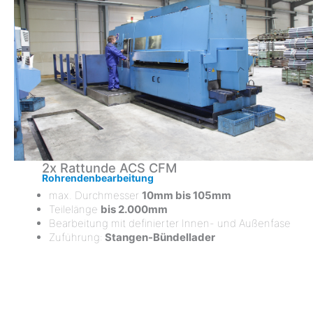
2x Rattunde ACS CFM
Rohrendenbearbeitung
max. Durchmesser
10mm bis 105mm
Teilelänge
bis 2.000mm
Bearbeitung mit definierter Innen- und Außenfase
Zuführung:
Stangen-Bündellader