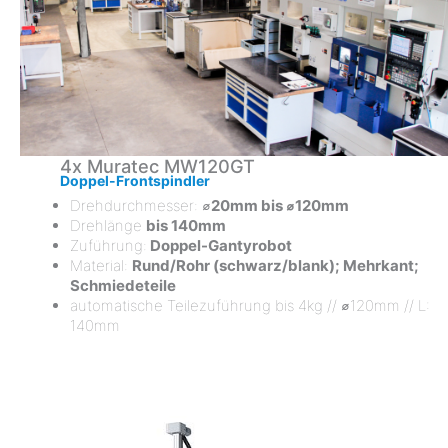
4x Muratec MW120GT
Doppel-Frontspindler
Drehdurchmesser: ⌀
20mm
bis ⌀120mm
Drehlänge
bis 140mm
Zuführung:
Doppel-Gantyrobot
Material:
Rund/Rohr (schwarz/blank); Mehrkant;
Schmiedeteile
automatische Teilezuführung bis 4kg // ⌀120mm // L:
140mm