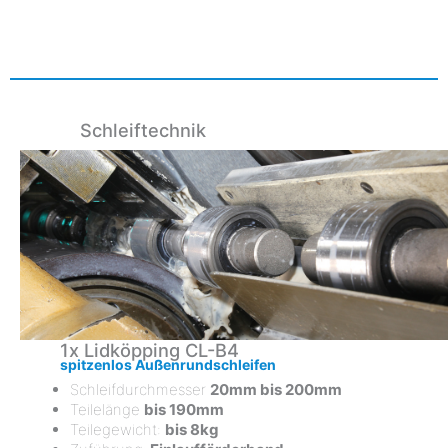
Schleiftechnik
1x Lidköpping CL-B4
spitzenlos Außenrundschleifen
Schleifdurchmesser
20mm bis 200mm
Teilelänge
bis 190mm
Teilegewicht:
bis 8kg