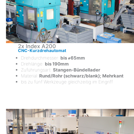
2x Index A200
CNC-Kurzdrehautomat
Drehdurchmesser:
bis ⌀65mm
Drehlänge:
bis 190mm
Zuführungsart:
Stangen-Bündellader
Material:
Rund/Rohr (schwarz/blank); Mehrkant
bis zu fünf Werkzeuge gleichzeitig im Eingriff