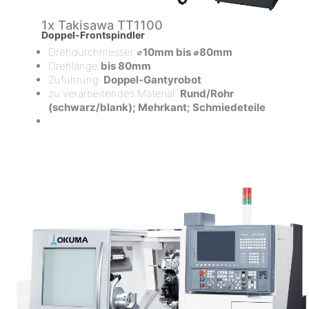
1x Takisawa TT1100
Doppel-Frontspindler
Drehdurchmesser ⌀
10mm bis ⌀80mm
Drehlänge
bis 80mm
Zuführung:
Doppel-Gantyrobot
zu verarbeitendes Material:
Rund/Rohr
(schwarz/blank); Mehrkant; Schmiedeteile