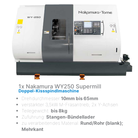
1x Nakamura WY250 Supermill
Doppel-Kissspindlmaschine
Drehdurchmesser
10mm bis 65mm
verstärkter 3,5kW M-Fräsantrieb; 2x Y-Achsen
Teilegewicht:
bis 8kg
Zuführung:
Stangen-Bündellader
zu verarbeitendes Material:
Rund/Rohr (blank);
Mehrkant