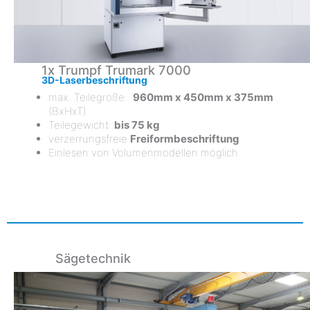
1x Trumpf Trumark 7000
3D-Laserbeschriftung
max. Teilegröße:
960mm x 450mm x 375mm
(BxHxT)
Teilegewicht:
bis 75 kg
verzerrungsfreie
Freiformbeschriftung
Einlesen von Volumenmodellen möglich
Sägetechnik