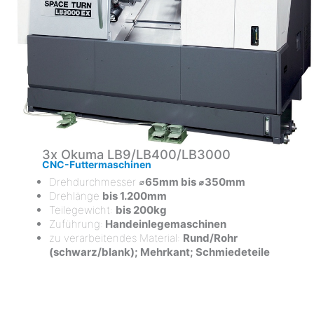
3x Okuma LB9/LB400/LB3000
CNC-Futtermaschinen
Drehdurchmesser ⌀
65mm bis ⌀350mm
Drehlänge
bis 1.200mm
Teilegewicht:
bis 200kg
Zuführung:
Handeinlegemaschinen
zu verarbeitendes Material:
Rund/Rohr
(schwarz/blank); Mehrkant; Schmiedeteile