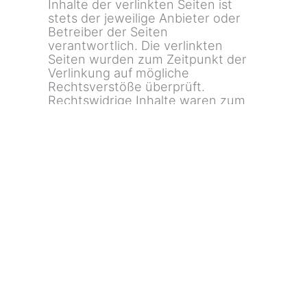
Inhalte der verlinkten Seiten ist
stets der jeweilige Anbieter oder
Betreiber der Seiten
verantwortlich. Die verlinkten
Seiten wurden zum Zeitpunkt der
Verlinkung auf mögliche
Rechtsverstöße überprüft.
Rechtswidrige Inhalte waren zum
Zeitpunkt der Verlinkung nicht
erkennbar. Eine permanente
inhaltliche Kontrolle der verlinkten
Seiten ist jedoch ohne konkrete
Anhaltspunkte einer
Rechtsverletzung nicht zumutbar.
Bei Bekanntwerden von
Rechtsverletzungen werden wir
derartige Links umgehend
entfernen.
Urheberrecht
Die durch die Seitenbetreiber
erstellten Inhalte und Werke auf
diesen Seiten unterliegen dem